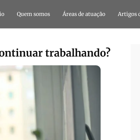
io
Quem somos
Áreas de atuação
Artigos 
continuar trabalhando?