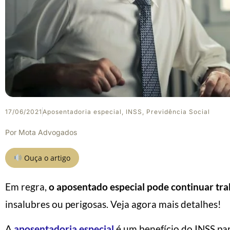
17/06/2021
Aposentadoria especial
,
INSS
,
Previdência Social
Por
Mota Advogados
Ouça o artigo
Em regra,
o aposentado especial pode continuar tr
insalubres ou perigosas. Veja agora mais detalhes!
A
aposentadoria especial
é um benefício do INSS pa