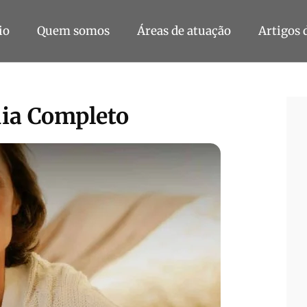
io
Quem somos
Áreas de atuação
Artigos 
uia Completo