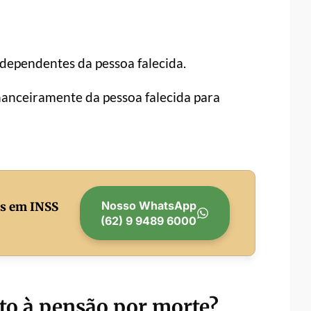
dependentes da pessoa falecida.
nceiramente da pessoa falecida para
Nosso WhatsApp
as em INSS
(62) 9 9489 6000
to à pensão por morte?