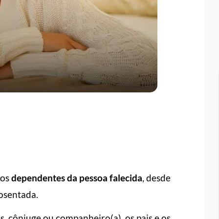
aos
dependentes da pessoa falecida
, desde
posentada.
s, cônjuge ou companheiro(a), os pais e os