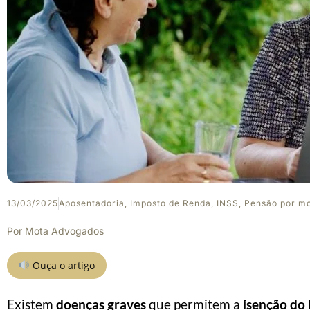
13/03/2025
Aposentadoria
,
Imposto de Renda
,
INSS
,
Pensão por m
Por
Mota Advogados
Ouça o artigo
Existem
doenças graves
que permitem a
isenção do