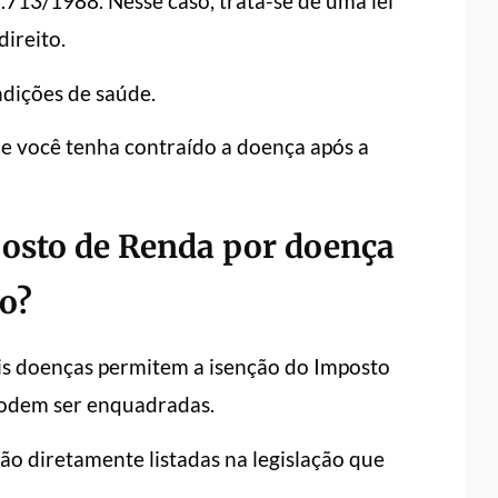
 7.713/1988. Nesse caso, trata-se de uma lei
direito.
ndições de saúde.
e você tenha contraído a doença após a
mposto de Renda por doença
ão
?
is doenças permitem a isenção do Imposto
 podem ser enquadradas.
ão diretamente listadas na legislação que