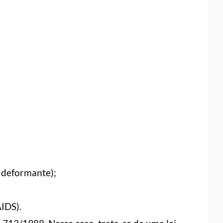
e deformante);
AIDS).