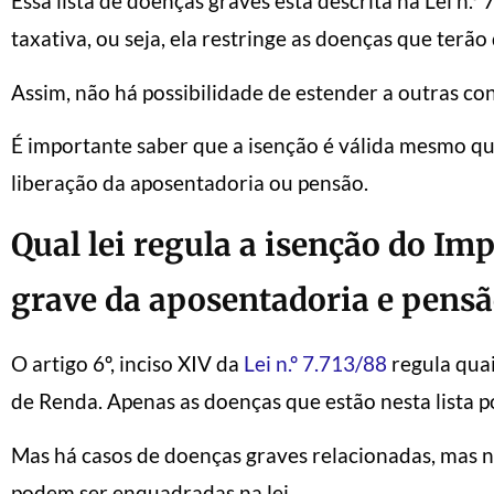
Essa lista de doenças graves está descrita na Lei n.º
taxativa, ou seja, ela restringe as doenças que terão 
Assim, não há possibilidade de estender a outras co
É importante saber que a isenção é válida mesmo qu
liberação da aposentadoria ou pensão.
Qual lei regula a isenção do I
grave
da aposentadoria e pens
O artigo 6º, inciso XIV da
Lei n.º 7.713/88
regula qua
de Renda. Apenas as doenças que estão nesta lista
Mas há casos de doenças graves relacionadas, mas n
podem ser enquadradas na lei.