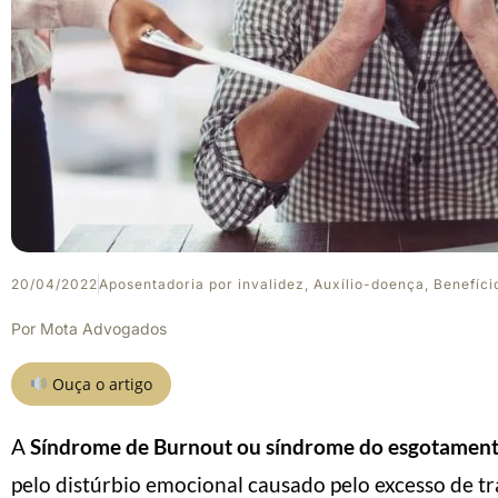
20/04/2022
Aposentadoria por invalidez
,
Auxílio-doença
,
Benefíci
Por
Mota Advogados
Ouça o artigo
A
Síndrome de Burnout ou síndrome do esgotament
pelo distúrbio emocional causado pelo excesso de t