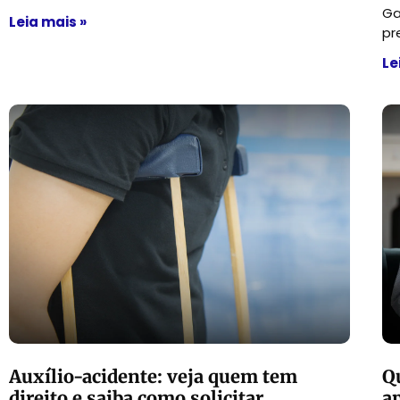
Ga
Leia mais »
pr
Le
Auxílio-acidente: veja quem tem
Q
direito e saiba como solicitar
a