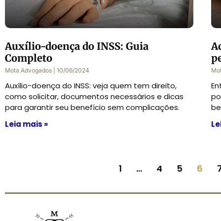
Auxílio-doença do INSS: Guia
A
Completo
p
Mota Advogados
10/06/2024
Mo
Auxílio-doença do INSS: veja quem tem direito,
En
como solicitar, documentos necessários e dicas
po
para garantir seu benefício sem complicações.
be
Leia mais »
Le
1
…
4
5
6