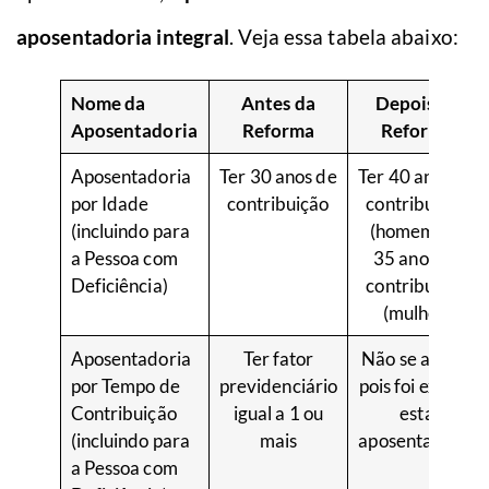
aposentadoria integral
. Veja essa tabela abaixo:
Nome da
Antes da
Depois da
Aposentadoria
Reforma
Reforma
Aposentadoria
Ter 30 anos de
Ter 40 anos de
por Idade
contribuição
contribuição
(incluindo para
(homem) ou
a Pessoa com
35 anos de
Deficiência)
contribuição
(mulher)
Aposentadoria
Ter fator
Não se aplica,
por Tempo de
previdenciário
pois foi extinta
Contribuição
igual a 1 ou
esta
(incluindo para
mais
aposentadoria
a Pessoa com