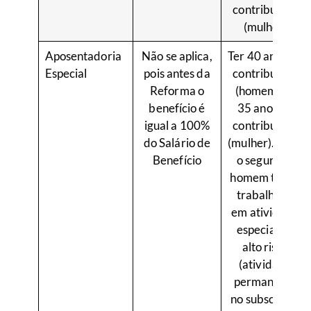
contribuição
(mulher)
Aposentadoria
Não se aplica,
Ter 40 anos de
Especial
pois antes da
contribuição
Reforma o
(homem) ou
benefício é
35 anos de
igual a 100%
contribuição
do Salário de
(mulher). Caso
Benefício
o segurado
homem tenha
trabalhado
em atividade
especial de
alto risco
(atividade
permanente
no subsolo de