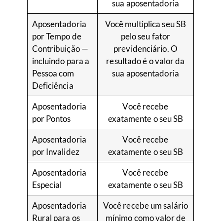
sua aposentadoria
Aposentadoria
Você multiplica seu SB
por Tempo de
pelo seu fator
Contribuição —
previdenciário. O
incluindo para a
resultado é o valor da
Pessoa com
sua aposentadoria
Deficiência
Aposentadoria
Você recebe
por Pontos
exatamente o seu SB
Aposentadoria
Você recebe
por Invalidez
exatamente o seu SB
Aposentadoria
Você recebe
Especial
exatamente o seu SB
Aposentadoria
Você recebe um salário
Rural para os
mínimo como valor de