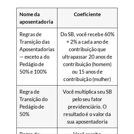
Nome da
Coeficiente
aposentadoria
Regras de
Do SB, você recebe 60%
Transição das
+ 2% a cada ano de
Aposentadorias
contribuição que
— exceto a do
ultrapassar 20 anos de
Pedágio de
contribuição (homem)
50% e 100%
ou 15 anos de
contribuição (mulher)
Regra de
Você multiplica seu SB
Transição do
pelo seu fator
Pedágio de
previdenciário. O
50%
resultado é o valor da
sua aposentadoria