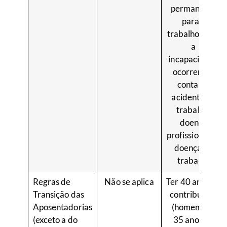
permanente
para o
trabalho ou se
a
incapacidade
ocorrer em
conta de
acidente de
trabalho,
doença
profissional ou
doença do
trabalho
Regras de
Não se aplica
Ter 40 anos de
Transição das
contribuição
Aposentadorias
(homem) ou
(exceto a do
35 anos de