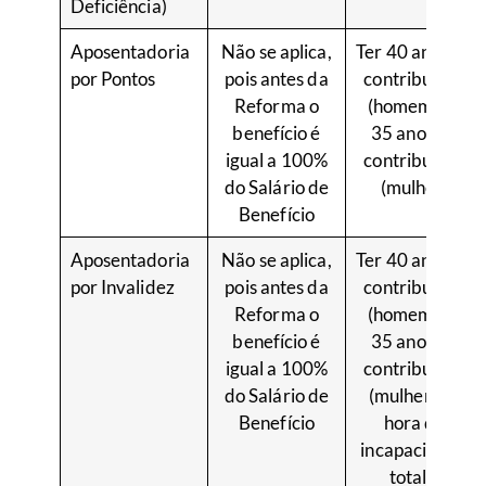
Deficiência)
Aposentadoria
Não se aplica,
Ter 40 anos de
por Pontos
pois antes da
contribuição
Reforma o
(homem) ou
benefício é
35 anos de
igual a 100%
contribuição
do Salário de
(mulher)
Benefício
Aposentadoria
Não se aplica,
Ter 40 anos de
por Invalidez
pois antes da
contribuição
Reforma o
(homem) ou
benefício é
35 anos de
igual a 100%
contribuição
do Salário de
(mulher) na
Benefício
hora da
incapacidade
total e