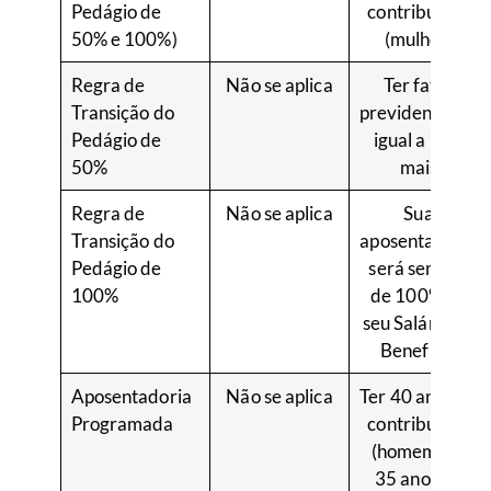
Pedágio de
contribuição
50% e 100%)
(mulher)
Regra de
Não se aplica
Ter fator
Transição do
previdenciário
Pedágio de
igual a 1 ou
50%
mais
Regra de
Não se aplica
Sua
Transição do
aposentadoria
Pedágio de
será sempre
100%
de 100% do
seu Salário de
Benefício
Aposentadoria
Não se aplica
Ter 40 anos de
Programada
contribuição
(homem) ou
35 anos de