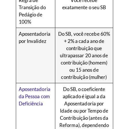
Regra de
Você recebe
Transição do
exatamente o seu SB
Pedágio de
100%
Aposentadoria
Do SB, você recebe 60%
por Invalidez
+ 2% a cada ano de
contribuição que
ultrapassar 20 anos de
contribuição (homem)
ou 15 anos de
contribuição (mulher)
Aposentadoria
Do SB, o coeficiente
da Pessoa com
aplicado é igual a da
Deficiência
Aposentadoria por
Idade ou por Tempo de
Contribuição (antes da
Reforma), dependendo